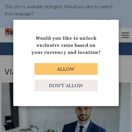
This site is available in English. Would you like to switch
that language?
ACCEPT
REJECT
Ha
Would you like to unlock
exclusive rates based on
Me
RESERVAR AHORA
your currency and location?
ALLOW
VIAJEROS CORPORATIVOS
DON'T ALLOW