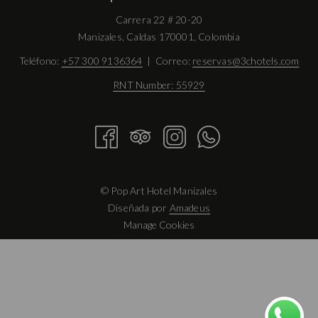
Carrera 22 # 20-20
Manizales, Caldas 170001, Colombia
Teléfono:
+57 300 9136364
| Correo:
reservas@3chotels.com
RNT Number: 55929
©
Pop Art Hotel Manizales
Diseñada por
Amadeus
Manage Cookies