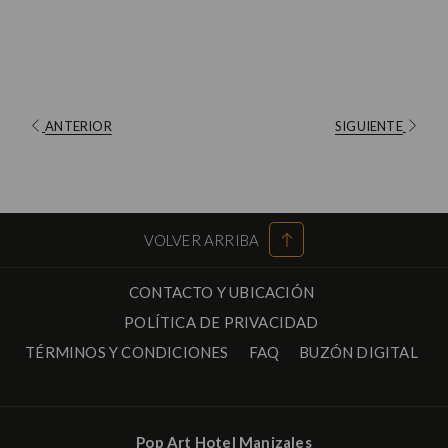
ANTERIOR
SIGUIENTE
VOLVER ARRIBA
CONTACTO Y UBICACIÓN
POLÍTICA DE PRIVACIDAD
ABR
TÉRMINOS Y CONDICIONES
FAQ
BUZÓN DIGITAL
EN
UN
NUE
Pop Art Hotel Manizales
PES