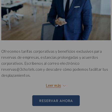
Ofrecemos tarifas corporativas y beneficios exclusivos para
reservas de empresas, estancias prolongadas y acuerdos
corporativos. Escríbenos al correo electrónico
reservas@3chotels.com y descubre cómo podemos facilitar tus
desplazamientos.
Válido del 01 de enero hasta el 31 de diciembre 2026
Leer más
*Aplican términos y condiciones
RESERVAR AHORA